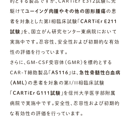
的とする製品ですが、CARTiEr E312試験に先
駆けて
ユーイング肉腫やその他の固形腫瘍
の患
者を対象とした第Ⅰ相臨床試験「
CARTiEr E211
試験
」を、国立がん研究センター東病院において
実施中です。忍容性、安全性および初期的な有効
性の評価を行っています。
さらに、GM-CSF受容体（GMR）を標的とする
CAR-T細胞製品「
AS116
」は、
急性骨髄性白血病
（AML）
の患者を対象の第I/II相臨床試験
「
CARTiEr G111試験
」を信州大学医学部附属
病院で実施中です。安全性、忍容性および初期的
な有効性の評価を行っています。