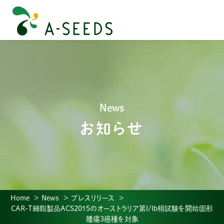
News
お知らせ
Home
News
プレスリリース
CAR-T細胞製品ACS2015のオーストラリア第I/Ib相試験を開始固形
腫瘍3癌種を対象