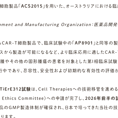
T細胞製品「
ACS2015
」を用いた、オーストラリアにおける
opment and Manufacturing Organization：医
するCAR-T細胞製品で、臨床試験中の「
AP8901
」と同等の製
スから製造が可能になるなど、より臨床応用に適したCAR-
グ肉腫やその他の固形腫瘍の患者を対象とした第Ⅰ相臨床試験
行中であり、忍容性、安全性および初期的な有効性の評価
TiErE312試験
は、Cell Therapiesへの技術移管を
ch Ethics Committee)への申請が完了し、
2026年前半
製品のGMP製造体制が確保され、日本で培ってきた当社の
ります。