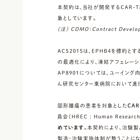
本契約は、当社が開発するCAR-
象としています。
(注) CDMO：Contract Devel
ACS2015は、EPHB4を標的と
の最適化により、凍結アフェレーシ
AP8901については、ユーイン
ん研究センター東病院において進
固形腫瘍の患者を対象とした
CAR
員会（HREC : Human Resear
めています
。本契約により、治験
製造・治験実施体制が整うことにな