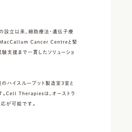
003年の設立以来、細胞療法・遺伝子療
lum Cancer Centreと緊
試験支援まで一貫したソリューショ
模のハイスループット製造室3室と
l Therapiesは、オーストラ
対応が可能です。