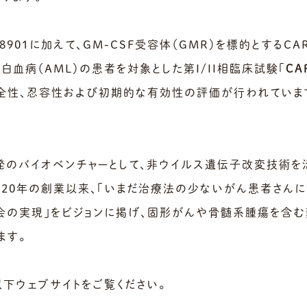
AP8901に加えて、GM-CSF受容体（GMR）を標的とするCA
性白血病（AML）の患者を対象とした第I/II相臨床試験「
CA
全性、忍容性および初期的な有効性の評価が行われていま
学発のバイオベンチャーとして、非ウイルス遺伝子改変技術を
020年の創業以来、「いまだ治療法の少ないがん患者さん
会の実現」をビジョンに掲げ、固形がんや骨髄系腫瘍を含む
ます。
以下ウェブサイトをご覧ください。