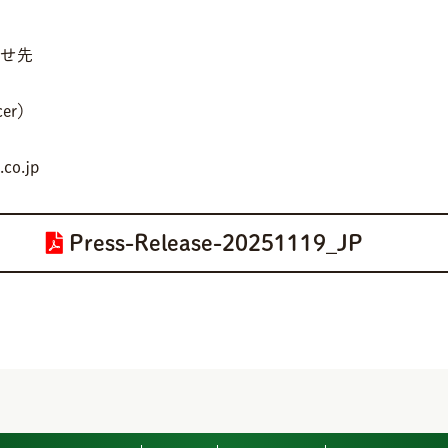
合せ先
er）
co.jp
Press-Release-20251119_JP