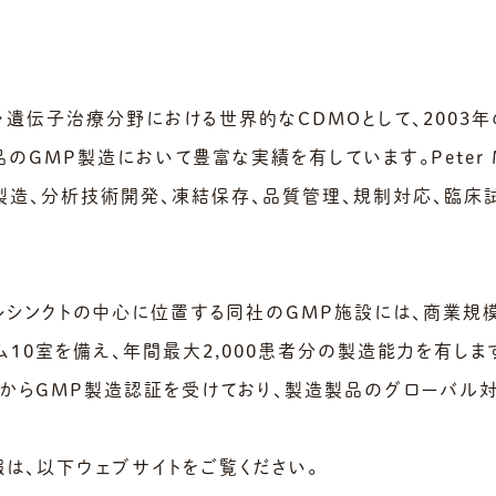
Ltdは、細胞・遺伝子治療分野における世界的なCDMOとして、2
MP製造において豊富な実績を有しています。Peter MacCal
製造、分析技術開発、凍結保存、品質管理、規制対応、臨床
レシンクトの中心に位置する同社のGMP施設には、商業規
室を備え、年間最大2,000患者分の製造能力を有します。Cel
省からGMP製造認証を受けており、製造製品のグローバル
細情報は、以下ウェブサイトをご覧ください。