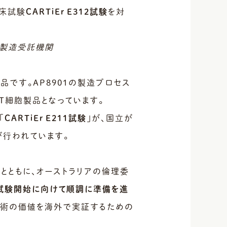
臨床試験
CARTiEr E312試験
を対
薬品開発製造受託機関
品です。AP8901の製造プロセス
T細胞製品となっています。
「
CARTiEr E211試験
」が、国立が
が行われています。
進めるとともに、オーストラリアの倫理委
の試験開始に向けて順調に準備を進
技術の価値を海外で実証するための