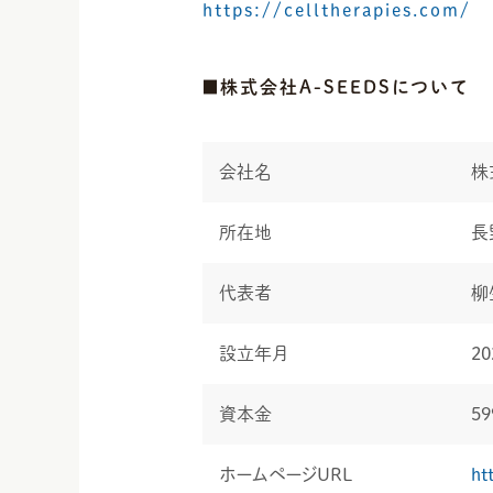
https://celltherapies.com/
■株式会社A-SEEDSについて
会社名
株
所在地
長
代表者
柳
設立年月
2
資本金
5
ホームページURL
ht