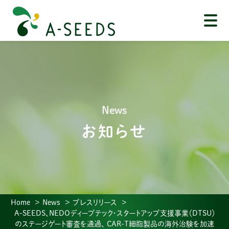
News
お知らせ
Home
News
プレスリリース
A-SEEDS、NEDOディープテック・スタートアップ支援事業（DTSU）
のステージゲート審査を通過、 CAR-T細胞製品の海外治験を加速